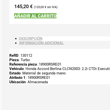
145,20
€
120,00
€
AÑADIR AL CARRITO
DESCRIPCIÓN
INFORMACIÓN ADICIONAL
RefID
: 130112
Pieza
: Turbo
Referencia pieza
: 18900RSRE01
Vehículo
: Honda Accord Berlina CLCN2003- 2.2i CTDi Executiv
Estado
: Material de segunda mano
Atributo 1
: 18900RSRE01
Ubicación
: Almacenada