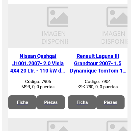
Nissan Qashqai
Renault Laguna III
J1001.2007- 2.0 Visia
Grandtour 2007- 1.5
4X4 20 Ltr. - 110 kW dCi
Dynamique TomTom 15
Turbodiesel CAT
Ltr. - 81 kW dCi Diesel
Código:
7906
Código:
7904
M9R, 0, 0 puertas
K9K-780, 0, 0 puertas
Ficha
Piezas
Ficha
Piezas