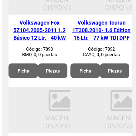
Volkswagen Fox
Volkswagen Touran
5Z104.2005-2011 1.2
1T308.2010- 1.6 Edition
Básico 12 Ltr. - 40 kW
16 Ltr. - 77 kW TDI DPF
Código:
7898
Código:
7892
BMD, 0, 0 puertas
CAYC, 0, 0 puertas
Ficha
Piezas
Ficha
Piezas