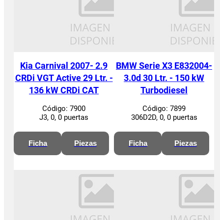
Kia Carnival 2007- 2.9
BMW Serie X3 E832004-
CRDi VGT Active 29 Ltr. -
3.0d 30 Ltr. - 150 kW
136 kW CRDi CAT
Turbodiesel
Código:
7900
Código:
7899
J3, 0, 0 puertas
306D2D, 0, 0 puertas
Ficha
Piezas
Ficha
Piezas