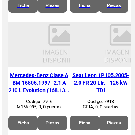
Ficha
Piezas
Ficha
Piezas
Mercedes-Benz Clase A
Seat Leon 1P105.2005-
BM 16805.1997- 2.1 A
2.0 FR 20 Ltr. - 125 kW
210 L Evolution (168.135)
TDI
21 Ltr. - 103 kW CAT
Código:
7916
Código:
7913
M166.995, 0, 0 puertas
CFJA, 0, 0 puertas
Ficha
Piezas
Ficha
Piezas