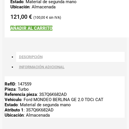
Estado
: Material de segunda mano
Ubicación
: Almacenada
121,00
€
100,00
€
AÑADIR AL CARRITO
DESCRIPCIÓN
INFORMACIÓN ADICIONAL
RefID
: 147559
Pieza
: Turbo
Referencia pieza
: 3S7Q6K682AD
Vehículo
: Ford MONDEO BERLINA GE 2.0 TDCi CAT
Estado
: Material de segunda mano
Atributo 1
: 3S7Q6K682AD
Ubicación
: Almacenada