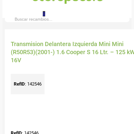
0
Buscar:
Transmision Delantera Izquierda Mini Mini
(R50R53)(2001-) 1.6 Cooper S 16 Ltr. – 125 k
16V
RefID
:
142546
RefID
: 142546