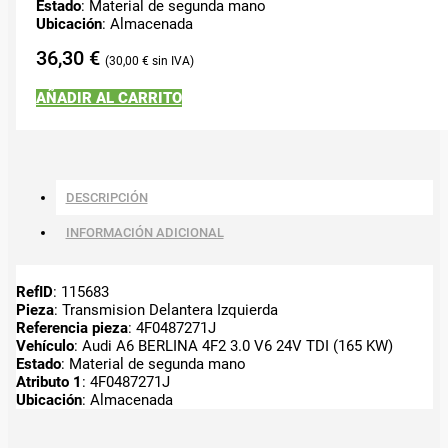
Estado
: Material de segunda mano
Ubicación
: Almacenada
36,30
€
30,00
€
AÑADIR AL CARRITO
DESCRIPCIÓN
INFORMACIÓN ADICIONAL
RefID
: 115683
Pieza
: Transmision Delantera Izquierda
Referencia pieza
: 4F0487271J
Vehículo
: Audi A6 BERLINA 4F2 3.0 V6 24V TDI (165 KW)
Estado
: Material de segunda mano
Atributo 1
: 4F0487271J
Ubicación
: Almacenada