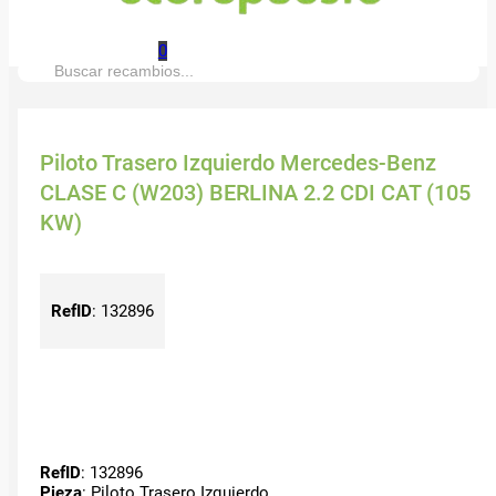
0
Buscar:
Piloto Trasero Izquierdo Mercedes-Benz
CLASE C (W203) BERLINA 2.2 CDI CAT (105
KW)
RefID
:
132896
RefID
: 132896
Pieza
: Piloto Trasero Izquierdo