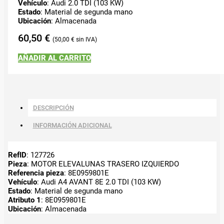
Vehículo
: Audi 2.0 TDI (103 KW)
Estado
: Material de segunda mano
Ubicación
: Almacenada
60,50
€
50,00
€
AÑADIR AL CARRITO
DESCRIPCIÓN
INFORMACIÓN ADICIONAL
RefID
: 127726
Pieza
: MOTOR ELEVALUNAS TRASERO IZQUIERDO
Referencia pieza
: 8E0959801E
Vehículo
: Audi A4 AVANT 8E 2.0 TDI (103 KW)
Estado
: Material de segunda mano
Atributo 1
: 8E0959801E
Ubicación
: Almacenada