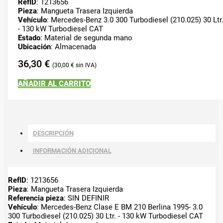
RefID
: 1213656
Pieza
: Mangueta Trasera Izquierda
Vehículo
: Mercedes-Benz 3.0 300 Turbodiesel (210.025) 30 Ltr
- 130 kW Turbodiesel CAT
Estado
: Material de segunda mano
Ubicación
: Almacenada
36,30
€
30,00
€
AÑADIR AL CARRITO
DESCRIPCIÓN
INFORMACIÓN ADICIONAL
RefID
: 1213656
Pieza
: Mangueta Trasera Izquierda
Referencia pieza
: SIN DEFINIR
Vehículo
: Mercedes-Benz Clase E BM 210 Berlina 1995- 3.0
300 Turbodiesel (210.025) 30 Ltr. - 130 kW Turbodiesel CAT