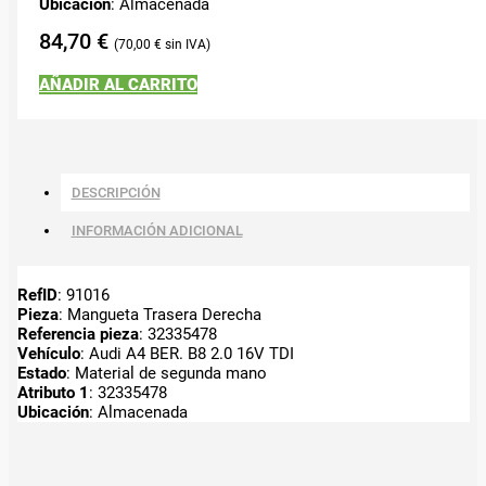
Ubicación
: Almacenada
84,70
€
70,00
€
AÑADIR AL CARRITO
DESCRIPCIÓN
INFORMACIÓN ADICIONAL
RefID
: 91016
Pieza
: Mangueta Trasera Derecha
Referencia pieza
: 32335478
Vehículo
: Audi A4 BER. B8 2.0 16V TDI
Estado
: Material de segunda mano
Atributo 1
: 32335478
Ubicación
: Almacenada