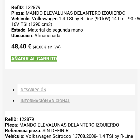
RefID
: 122879
Pieza
: MANDO ELEVALUNAS DELANTERO IZQUIERDO
Vehículo
: Volkswagen 1.4 TSI by R-Line (90 kW) 14 Ltr. - 90 k
16V TSI (1390 cm3)
Estado
: Material de segunda mano
Ubicación
: Almacenada
48,40
€
40,00
€
AÑADIR AL CARRITO
DESCRIPCIÓN
INFORMACIÓN ADICIONAL
RefID
: 122879
Pieza
: MANDO ELEVALUNAS DELANTERO IZQUIERDO
Referencia pieza
: SIN DEFINIR
Vehículo
: Volkswagen Scirocco 13708.2008- 1.4 TSI by R-Line