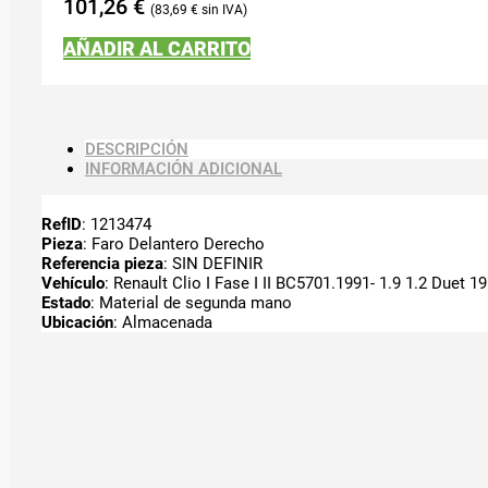
101,26
€
83,69
€
AÑADIR AL CARRITO
DESCRIPCIÓN
INFORMACIÓN ADICIONAL
RefID
: 1213474
Pieza
: Faro Delantero Derecho
Referencia pieza
: SIN DEFINIR
Vehículo
: Renault Clio I Fase I II BC5701.1991- 1.9 1.2 Duet 19
Estado
: Material de segunda mano
Ubicación
: Almacenada