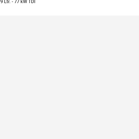
 Ltr. - 77 kW TDI