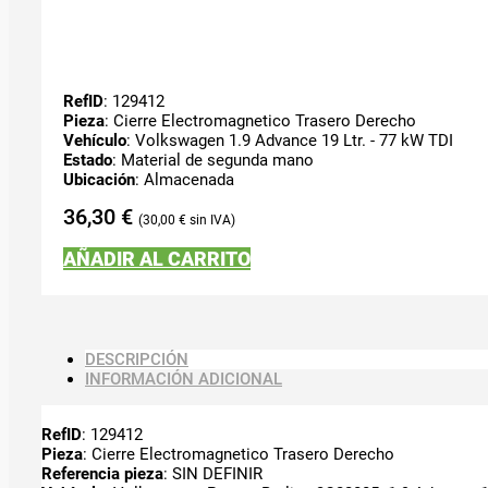
RefID
: 129412
Pieza
: Cierre Electromagnetico Trasero Derecho
Vehículo
: Volkswagen 1.9 Advance 19 Ltr. - 77 kW TDI
Estado
: Material de segunda mano
Ubicación
: Almacenada
36,30
€
30,00
€
AÑADIR AL CARRITO
DESCRIPCIÓN
INFORMACIÓN ADICIONAL
RefID
: 129412
Pieza
: Cierre Electromagnetico Trasero Derecho
Referencia pieza
: SIN DEFINIR