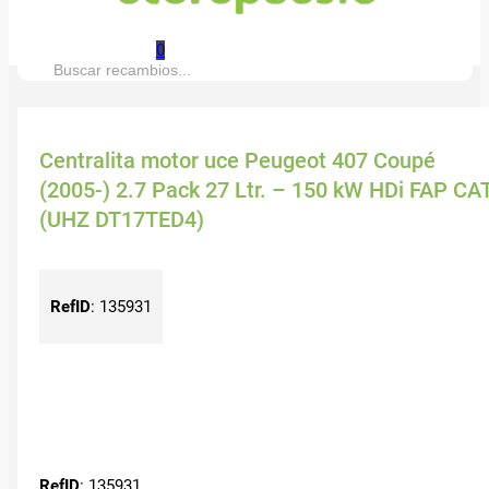
0
Buscar:
Centralita motor uce Peugeot 407 Coupé
(2005-) 2.7 Pack 27 Ltr. – 150 kW HDi FAP CA
(UHZ DT17TED4)
RefID
:
135931
RefID
: 135931