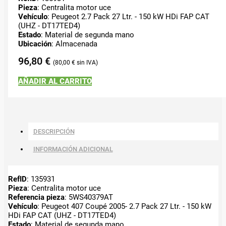
Pieza
: Centralita motor uce
Vehículo
: Peugeot 2.7 Pack 27 Ltr. - 150 kW HDi FAP CAT
(UHZ - DT17TED4)
Estado
: Material de segunda mano
Ubicación
: Almacenada
96,80
€
80,00
€
AÑADIR AL CARRITO
DESCRIPCIÓN
INFORMACIÓN ADICIONAL
RefID
: 135931
Pieza
: Centralita motor uce
Referencia pieza
: 5WS40379AT
Vehículo
: Peugeot 407 Coupé 2005- 2.7 Pack 27 Ltr. - 150 kW
HDi FAP CAT (UHZ - DT17TED4)
Estado
: Material de segunda mano