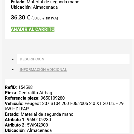
Estado
: Material de segunda mano
Ubicación
: Almacenada
36,30
€
30,00
€
AÑADIR AL CARRITO
DESCRIPCIÓN
INFORMACIÓN ADICIONAL
RefID
: 154598
Pieza
: Centralita Airbag
Referencia pieza
: 9650109280
Vehículo
: Peugeot 307 S104.2001-06.2005 2.0 XT 20 Ltr. - 79
kW HDi FAP
Estado
: Material de segunda mano
Atributo 1
: 9650109280
Atributo 2
: 5WK42908
Ubicación
: Almacenada