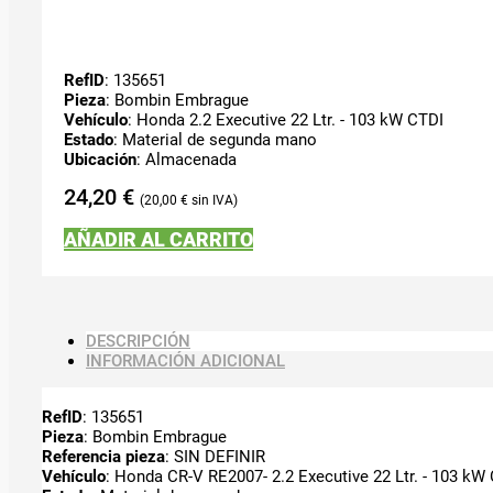
RefID
: 135651
Pieza
: Bombin Embrague
Vehículo
: Honda 2.2 Executive 22 Ltr. - 103 kW CTDI
Estado
: Material de segunda mano
Ubicación
: Almacenada
24,20
€
20,00
€
AÑADIR AL CARRITO
DESCRIPCIÓN
INFORMACIÓN ADICIONAL
RefID
: 135651
Pieza
: Bombin Embrague
Referencia pieza
: SIN DEFINIR
Vehículo
: Honda CR-V RE2007- 2.2 Executive 22 Ltr. - 103 kW