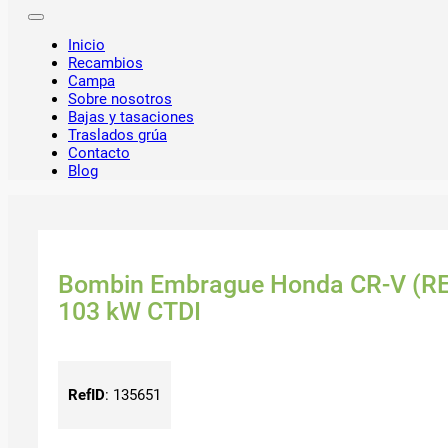
Inicio
Recambios
Campa
Sobre nosotros
Bajas y tasaciones
Traslados grúa
Contacto
Blog
Bombin Embrague Honda CR-V (RE)(
103 kW CTDI
RefID
:
135651