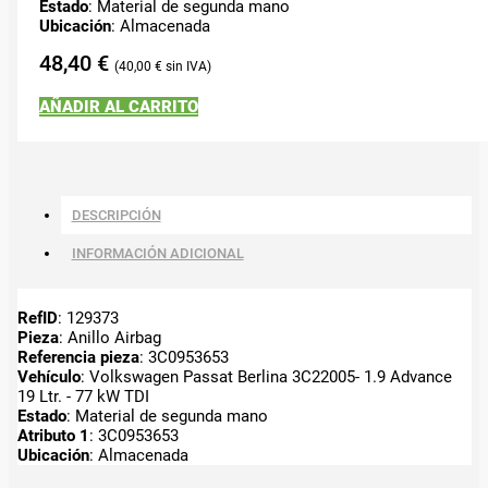
Estado
: Material de segunda mano
Ubicación
: Almacenada
48,40
€
40,00
€
AÑADIR AL CARRITO
DESCRIPCIÓN
INFORMACIÓN ADICIONAL
RefID
: 129373
Pieza
: Anillo Airbag
Referencia pieza
: 3C0953653
Vehículo
: Volkswagen Passat Berlina 3C22005- 1.9 Advance
19 Ltr. - 77 kW TDI
Estado
: Material de segunda mano
Atributo 1
: 3C0953653
Ubicación
: Almacenada