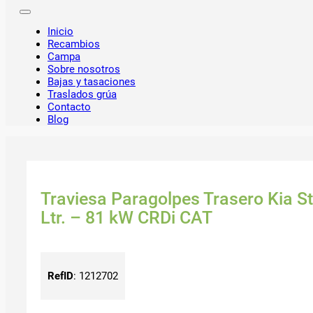
Inicio
Recambios
Campa
Sobre nosotros
Bajas y tasaciones
Traslados grúa
Contacto
Blog
Traviesa Paragolpes Trasero Kia S
Ltr. – 81 kW CRDi CAT
RefID
:
1212702