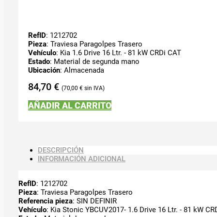
RefID
: 1212702
Pieza
: Traviesa Paragolpes Trasero
Vehículo
: Kia 1.6 Drive 16 Ltr. - 81 kW CRDi CAT
Estado
: Material de segunda mano
Ubicación
: Almacenada
84,70
€
70,00
€
AÑADIR AL CARRITO
DESCRIPCIÓN
INFORMACIÓN ADICIONAL
RefID
: 1212702
Pieza
: Traviesa Paragolpes Trasero
Referencia pieza
: SIN DEFINIR
Vehículo
: Kia Stonic YBCUV2017- 1.6 Drive 16 Ltr. - 81 kW C