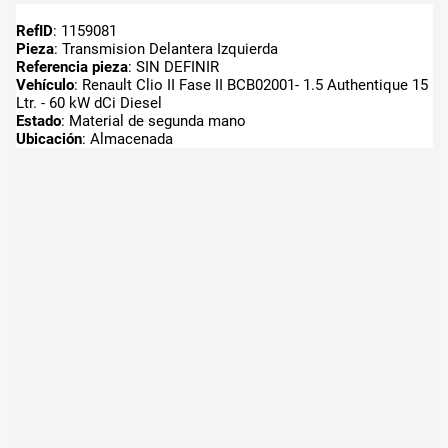
RefID
: 1159081
Pieza
: Transmision Delantera Izquierda
Referencia pieza
: SIN DEFINIR
Vehículo
: Renault Clio II Fase II BCB02001- 1.5 Authentique 15
Ltr. - 60 kW dCi Diesel
Estado
: Material de segunda mano
Ubicación
: Almacenada