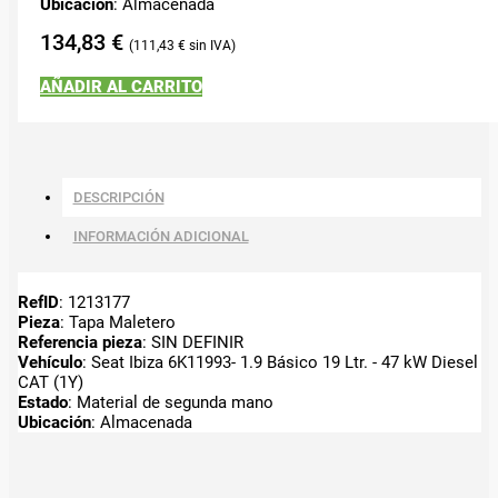
Ubicación
: Almacenada
134,83
€
111,43
€
AÑADIR AL CARRITO
DESCRIPCIÓN
INFORMACIÓN ADICIONAL
RefID
: 1213177
Pieza
: Tapa Maletero
Referencia pieza
: SIN DEFINIR
Vehículo
: Seat Ibiza 6K11993- 1.9 Básico 19 Ltr. - 47 kW Diesel
CAT (1Y)
Estado
: Material de segunda mano
Ubicación
: Almacenada