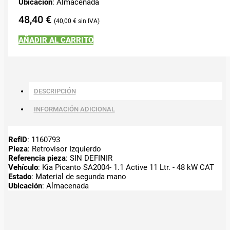
Ubicación
: Almacenada
48,40
€
40,00
€
AÑADIR AL CARRITO
DESCRIPCIÓN
INFORMACIÓN ADICIONAL
RefID
: 1160793
Pieza
: Retrovisor Izquierdo
Referencia pieza
: SIN DEFINIR
Vehículo
: Kia Picanto SA2004- 1.1 Active 11 Ltr. - 48 kW CAT
Estado
: Material de segunda mano
Ubicación
: Almacenada