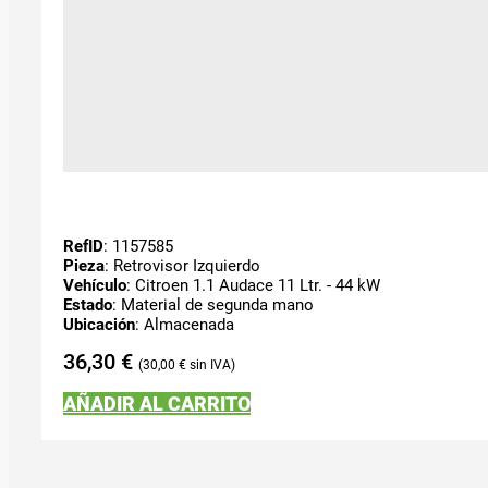
RefID
: 1157585
Pieza
: Retrovisor Izquierdo
Vehículo
: Citroen 1.1 Audace 11 Ltr. - 44 kW
Estado
: Material de segunda mano
Ubicación
: Almacenada
36,30
€
30,00
€
AÑADIR AL CARRITO