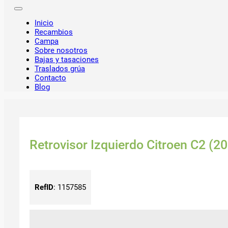
Inicio
Recambios
Campa
Sobre nosotros
Bajas y tasaciones
Traslados grúa
Contacto
Blog
Retrovisor Izquierdo Citroen C2 (2
RefID
:
1157585