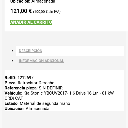
Ubicación
: Almacenada
121,00
€
100,00
€
AÑADIR AL CARRITO
DESCRIPCIÓN
INFORMACIÓN ADICIONAL
RefID
: 1212697
Pieza
: Retrovisor Derecho
Referencia pieza
: SIN DEFINIR
Vehículo
: Kia Stonic YBCUV2017- 1.6 Drive 16 Ltr. - 81 kW
CRDi CAT
Estado
: Material de segunda mano
Ubicación
: Almacenada