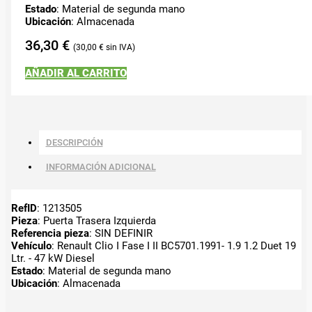
Estado
: Material de segunda mano
Ubicación
: Almacenada
36,30
€
30,00
€
AÑADIR AL CARRITO
DESCRIPCIÓN
INFORMACIÓN ADICIONAL
RefID
: 1213505
Pieza
: Puerta Trasera Izquierda
Referencia pieza
: SIN DEFINIR
Vehículo
: Renault Clio I Fase I II BC5701.1991- 1.9 1.2 Duet 19
Ltr. - 47 kW Diesel
Estado
: Material de segunda mano
Ubicación
: Almacenada