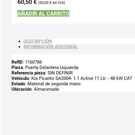
60,50
€
50,00
€
AÑADIR AL CARRITO
DESCRIPCIÓN
INFORMACIÓN ADICIONAL
RefID
: 1160786
Pieza
: Puerta Delantera Izquierda
Referencia pieza
: SIN DEFINIR
Vehículo
: Kia Picanto SA2004- 1.1 Active 11 Ltr. - 48 kW CAT
Estado
: Material de segunda mano
Ubicación
: Almacenada