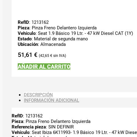
RefID
: 1213162
Pieza
: Pinza Freno Delantero Izquierda
Vehículo
: Seat 1.9 Básico 19 Ltr. - 47 kW Diesel CAT (1Y)
Estado
: Material de segunda mano
Ubicación
: Almacenada
51,61
€
42,65
€
AÑADIR AL CARRITO
DESCRIPCIÓN
INFORMACIÓN ADICIONAL
RefID
: 1213162
Pieza
: Pinza Freno Delantero Izquierda
Referencia pieza
: SIN DEFINIR
Vehículo
: Seat Ibiza 6K11993- 1.9 Básico 19 Ltr. - 47 kW Dies