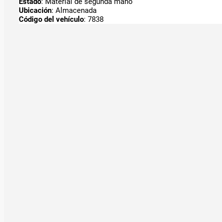
Estado
: Material de segunda mano
Ubicación
: Almacenada
Código del vehículo
: 7838