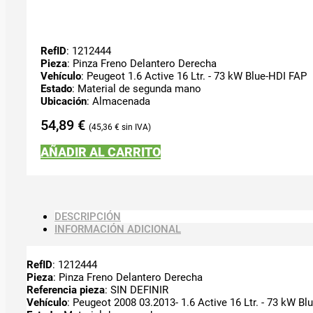
RefID
: 1212444
Pieza
: Pinza Freno Delantero Derecha
Vehículo
: Peugeot 1.6 Active 16 Ltr. - 73 kW Blue-HDI FAP
Estado
: Material de segunda mano
Ubicación
: Almacenada
54,89
€
45,36
€
AÑADIR AL CARRITO
DESCRIPCIÓN
INFORMACIÓN ADICIONAL
RefID
: 1212444
Pieza
: Pinza Freno Delantero Derecha
Referencia pieza
: SIN DEFINIR
Vehículo
: Peugeot 2008 03.2013- 1.6 Active 16 Ltr. - 73 kW B