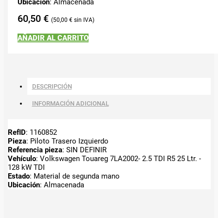
Ubicación
: Almacenada
60,50
€
50,00
€
AÑADIR AL CARRITO
DESCRIPCIÓN
INFORMACIÓN ADICIONAL
RefID
: 1160852
Pieza
: Piloto Trasero Izquierdo
Referencia pieza
: SIN DEFINIR
Vehículo
: Volkswagen Touareg 7LA2002- 2.5 TDI R5 25 Ltr. -
128 kW TDI
Estado
: Material de segunda mano
Ubicación
: Almacenada