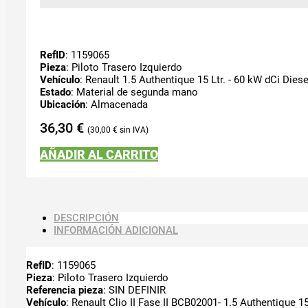
RefID
: 1159065
Pieza
: Piloto Trasero Izquierdo
Vehículo
: Renault 1.5 Authentique 15 Ltr. - 60 kW dCi Diese
Estado
: Material de segunda mano
Ubicación
: Almacenada
36,30
€
30,00
€
AÑADIR AL CARRITO
DESCRIPCIÓN
INFORMACIÓN ADICIONAL
RefID
: 1159065
Pieza
: Piloto Trasero Izquierdo
Referencia pieza
: SIN DEFINIR
Vehículo
: Renault Clio II Fase II BCB02001- 1.5 Authentique 15