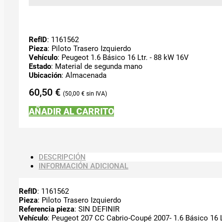
RefID
: 1161562
Pieza
: Piloto Trasero Izquierdo
Vehículo
: Peugeot 1.6 Básico 16 Ltr. - 88 kW 16V
Estado
: Material de segunda mano
Ubicación
: Almacenada
60,50
€
50,00
€
AÑADIR AL CARRITO
DESCRIPCIÓN
INFORMACIÓN ADICIONAL
RefID
: 1161562
Pieza
: Piloto Trasero Izquierdo
Referencia pieza
: SIN DEFINIR
Vehículo
: Peugeot 207 CC Cabrio-Coupé 2007- 1.6 Básico 16 L