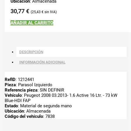
Ubicación
: Almacenada
30,77
€
25,43
€
AÑADIR AL CARRITO
DESCRIPCIÓN
INFORMACIÓN ADICIONAL
RefID
: 1212441
Pieza
: Parasol Izquierdo
Referencia pieza
: SIN DEFINIR
Vehículo
: Peugeot 2008 03.2013- 1.6 Active 16 Ltr. - 73 kW
Blue-HDI FAP
Estado
: Material de segunda mano
Ubicación
: Almacenada
Código del vehículo
: 7838