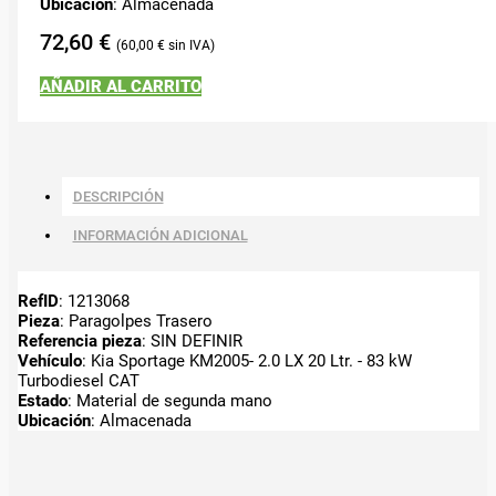
Ubicación
: Almacenada
72,60
€
60,00
€
AÑADIR AL CARRITO
DESCRIPCIÓN
INFORMACIÓN ADICIONAL
RefID
: 1213068
Pieza
: Paragolpes Trasero
Referencia pieza
: SIN DEFINIR
Vehículo
: Kia Sportage KM2005- 2.0 LX 20 Ltr. - 83 kW
Turbodiesel CAT
Estado
: Material de segunda mano
Ubicación
: Almacenada