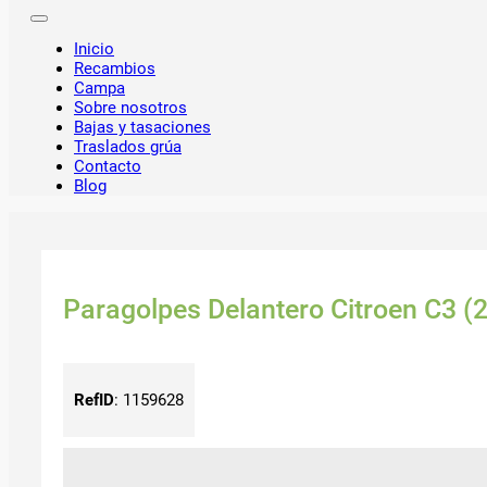
Inicio
Recambios
Campa
Sobre nosotros
Bajas y tasaciones
Traslados grúa
Contacto
Blog
Paragolpes Delantero Citroen C3 (2
RefID
:
1159628