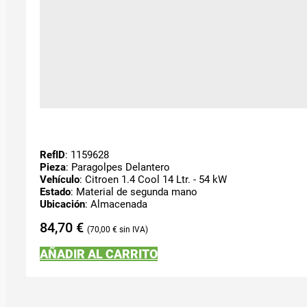
RefID
: 1159628
Pieza
: Paragolpes Delantero
Vehículo
: Citroen 1.4 Cool 14 Ltr. - 54 kW
Estado
: Material de segunda mano
Ubicación
: Almacenada
84,70
€
70,00
€
AÑADIR AL CARRITO