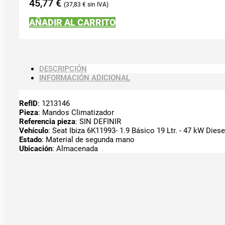
45,77
€
37,83
€
AÑADIR AL CARRITO
DESCRIPCIÓN
INFORMACIÓN ADICIONAL
RefID
: 1213146
Pieza
: Mandos Climatizador
Referencia pieza
: SIN DEFINIR
Vehículo
: Seat Ibiza 6K11993- 1.9 Básico 19 Ltr. - 47 kW Dies
Estado
: Material de segunda mano
Ubicación
: Almacenada