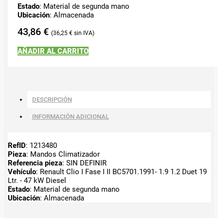
Estado
: Material de segunda mano
Ubicación
: Almacenada
43,86
€
36,25
€
AÑADIR AL CARRITO
DESCRIPCIÓN
INFORMACIÓN ADICIONAL
RefID
: 1213480
Pieza
: Mandos Climatizador
Referencia pieza
: SIN DEFINIR
Vehículo
: Renault Clio I Fase I II BC5701.1991- 1.9 1.2 Duet 19
Ltr. - 47 kW Diesel
Estado
: Material de segunda mano
Ubicación
: Almacenada