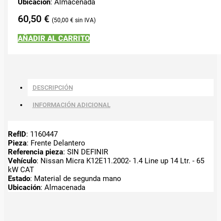
Ubicación
: Almacenada
60,50
€
50,00
€
AÑADIR AL CARRITO
DESCRIPCIÓN
INFORMACIÓN ADICIONAL
RefID
: 1160447
Pieza
: Frente Delantero
Referencia pieza
: SIN DEFINIR
Vehículo
: Nissan Micra K12E11.2002- 1.4 Line up 14 Ltr. - 65
kW CAT
Estado
: Material de segunda mano
Ubicación
: Almacenada