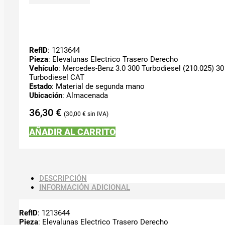
RefID
: 1213644
Pieza
: Elevalunas Electrico Trasero Derecho
Vehículo
: Mercedes-Benz 3.0 300 Turbodiesel (210.025) 30 
Turbodiesel CAT
Estado
: Material de segunda mano
Ubicación
: Almacenada
36,30
€
30,00
€
AÑADIR AL CARRITO
DESCRIPCIÓN
INFORMACIÓN ADICIONAL
RefID
: 1213644
Pieza
: Elevalunas Electrico Trasero Derecho