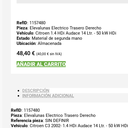
RefID
: 1157480
Pieza
: Elevalunas Electrico Trasero Derecho
Vehículo
: Citroen 1.4 HDi Audace 14 Ltr. - 50 kW HDi
Estado
: Material de segunda mano
Ubicación
: Almacenada
48,40
€
40,00
€
AÑADIR AL CARRITO
DESCRIPCIÓN
INFORMACIÓN ADICIONAL
RefID
: 1157480
Pieza
: Elevalunas Electrico Trasero Derecho
Referencia pieza
: SIN DEFINIR
Vehículo
: Citroen C3 2002- 1.4 HDi Audace 14 Ltr. - 50 kW HD