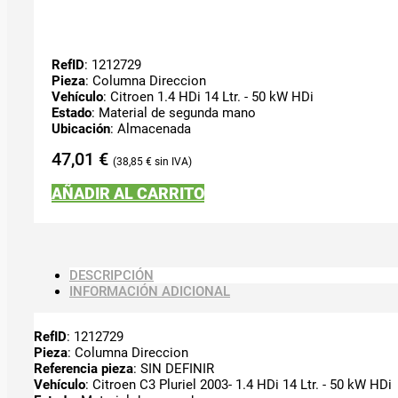
RefID
: 1212729
Pieza
: Columna Direccion
Vehículo
: Citroen 1.4 HDi 14 Ltr. - 50 kW HDi
Estado
: Material de segunda mano
Ubicación
: Almacenada
47,01
€
38,85
€
AÑADIR AL CARRITO
DESCRIPCIÓN
INFORMACIÓN ADICIONAL
RefID
: 1212729
Pieza
: Columna Direccion
Referencia pieza
: SIN DEFINIR
Vehículo
: Citroen C3 Pluriel 2003- 1.4 HDi 14 Ltr. - 50 kW HDi