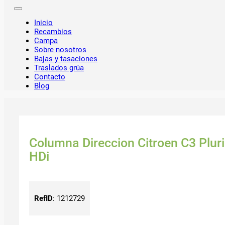
Inicio
Recambios
Campa
Sobre nosotros
Bajas y tasaciones
Traslados grúa
Contacto
Blog
Columna Direccion Citroen C3 Plurie
HDi
RefID
:
1212729