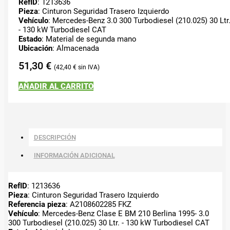
RefID
: 1213636
Pieza
: Cinturon Seguridad Trasero Izquierdo
Vehículo
: Mercedes-Benz 3.0 300 Turbodiesel (210.025) 30 Ltr
- 130 kW Turbodiesel CAT
Estado
: Material de segunda mano
Ubicación
: Almacenada
51,30
€
42,40
€
AÑADIR AL CARRITO
DESCRIPCIÓN
INFORMACIÓN ADICIONAL
RefID
: 1213636
Pieza
: Cinturon Seguridad Trasero Izquierdo
Referencia pieza
: A2108602285 FKZ
Vehículo
: Mercedes-Benz Clase E BM 210 Berlina 1995- 3.0
300 Turbodiesel (210.025) 30 Ltr. - 130 kW Turbodiesel CAT