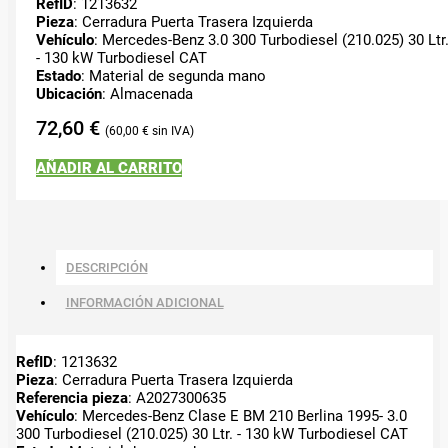
RefID
: 1213632
Pieza
: Cerradura Puerta Trasera Izquierda
Vehículo
: Mercedes-Benz 3.0 300 Turbodiesel (210.025) 30 Ltr
- 130 kW Turbodiesel CAT
Estado
: Material de segunda mano
Ubicación
: Almacenada
72,60
€
60,00
€
AÑADIR AL CARRITO
DESCRIPCIÓN
INFORMACIÓN ADICIONAL
RefID
: 1213632
Pieza
: Cerradura Puerta Trasera Izquierda
Referencia pieza
: A2027300635
Vehículo
: Mercedes-Benz Clase E BM 210 Berlina 1995- 3.0
300 Turbodiesel (210.025) 30 Ltr. - 130 kW Turbodiesel CAT