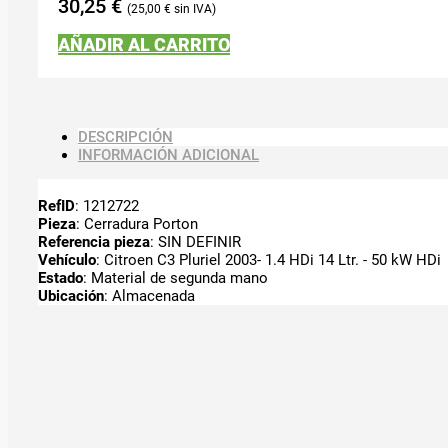
30,25
€
25,00
€
AÑADIR AL CARRITO
DESCRIPCIÓN
INFORMACIÓN ADICIONAL
RefID
: 1212722
Pieza
: Cerradura Porton
Referencia pieza
: SIN DEFINIR
Vehículo
: Citroen C3 Pluriel 2003- 1.4 HDi 14 Ltr. - 50 kW HDi
Estado
: Material de segunda mano
Ubicación
: Almacenada