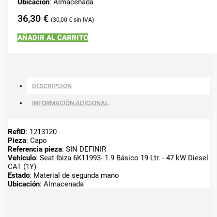
Ubicación
: Almacenada
36,30
€
30,00
€
AÑADIR AL CARRITO
DESCRIPCIÓN
INFORMACIÓN ADICIONAL
RefID
: 1213120
Pieza
: Capo
Referencia pieza
: SIN DEFINIR
Vehículo
: Seat Ibiza 6K11993- 1.9 Básico 19 Ltr. - 47 kW Diesel
CAT (1Y)
Estado
: Material de segunda mano
Ubicación
: Almacenada