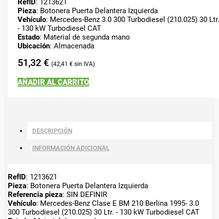
RefID
: 1213621
Pieza
: Botonera Puerta Delantera Izquierda
Vehículo
: Mercedes-Benz 3.0 300 Turbodiesel (210.025) 30 Ltr
- 130 kW Turbodiesel CAT
Estado
: Material de segunda mano
Ubicación
: Almacenada
51,32
€
42,41
€
AÑADIR AL CARRITO
DESCRIPCIÓN
INFORMACIÓN ADICIONAL
RefID
: 1213621
Pieza
: Botonera Puerta Delantera Izquierda
Referencia pieza
: SIN DEFINIR
Vehículo
: Mercedes-Benz Clase E BM 210 Berlina 1995- 3.0
300 Turbodiesel (210.025) 30 Ltr. - 130 kW Turbodiesel CAT