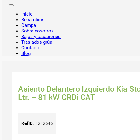
Inicio
Recambios
Campa
Sobre nosotros
Bajas y tasaciones
Traslados grúa
Contacto
Blog
Asiento Delantero Izquierdo Kia St
Ltr. – 81 kW CRDi CAT
RefID
:
1212646