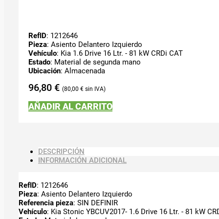
RefID
: 1212646
Pieza
: Asiento Delantero Izquierdo
Vehículo
: Kia 1.6 Drive 16 Ltr. - 81 kW CRDi CAT
Estado
: Material de segunda mano
Ubicación
: Almacenada
96,80
€
80,00
€
AÑADIR AL CARRITO
DESCRIPCIÓN
INFORMACIÓN ADICIONAL
RefID
: 1212646
Pieza
: Asiento Delantero Izquierdo
Referencia pieza
: SIN DEFINIR
Vehículo
: Kia Stonic YBCUV2017- 1.6 Drive 16 Ltr. - 81 kW C