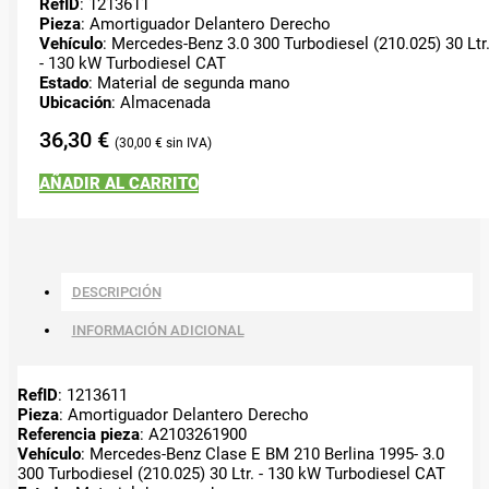
RefID
: 1213611
Pieza
: Amortiguador Delantero Derecho
Vehículo
: Mercedes-Benz 3.0 300 Turbodiesel (210.025) 30 Ltr
- 130 kW Turbodiesel CAT
Estado
: Material de segunda mano
Ubicación
: Almacenada
36,30
€
30,00
€
AÑADIR AL CARRITO
DESCRIPCIÓN
INFORMACIÓN ADICIONAL
RefID
: 1213611
Pieza
: Amortiguador Delantero Derecho
Referencia pieza
: A2103261900
Vehículo
: Mercedes-Benz Clase E BM 210 Berlina 1995- 3.0
300 Turbodiesel (210.025) 30 Ltr. - 130 kW Turbodiesel CAT