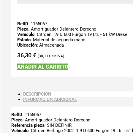
RefID
: 1165067
Pieza
: Amortiguador Delantero Derecho
Vehículo
: Citroen 1.9 D 600 Furgón 19 Ltr. - 51 kW Diesel
Estado
: Material de segunda mano
Ubicación
: Almacenada
36,30
€
30,00
€
AÑADIR AL CARRITO
DESCRIPCIÓN
INFORMACIÓN ADICIONAL
RefID
: 1165067
Pieza
: Amortiguador Delantero Derecho
Referencia pieza
: SIN DEFINIR
Vehículo
: Citroen Berlingo 2002- 1.9 D 600 Furgón 19 Ltr. - 51