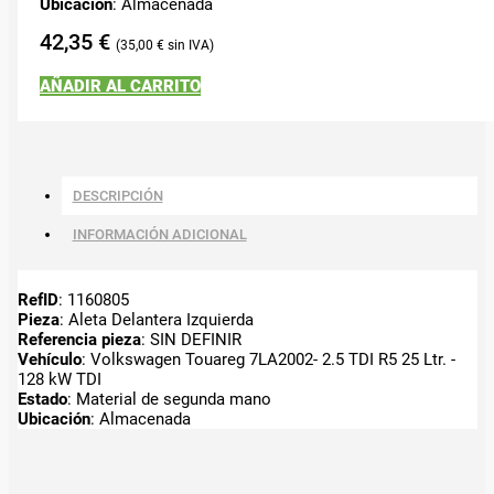
Ubicación
: Almacenada
42,35
€
35,00
€
AÑADIR AL CARRITO
DESCRIPCIÓN
INFORMACIÓN ADICIONAL
RefID
: 1160805
Pieza
: Aleta Delantera Izquierda
Referencia pieza
: SIN DEFINIR
Vehículo
: Volkswagen Touareg 7LA2002- 2.5 TDI R5 25 Ltr. -
128 kW TDI
Estado
: Material de segunda mano
Ubicación
: Almacenada