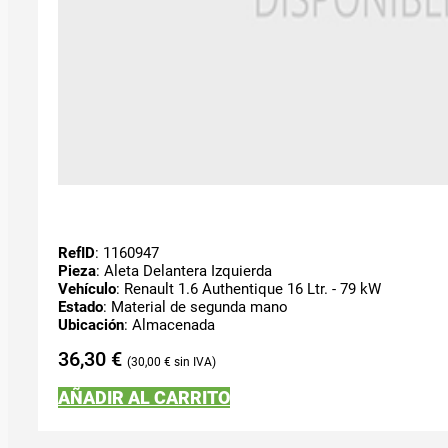
RefID
: 1160947
Pieza
: Aleta Delantera Izquierda
Vehículo
: Renault 1.6 Authentique 16 Ltr. - 79 kW
Estado
: Material de segunda mano
Ubicación
: Almacenada
36,30
€
30,00
€
AÑADIR AL CARRITO