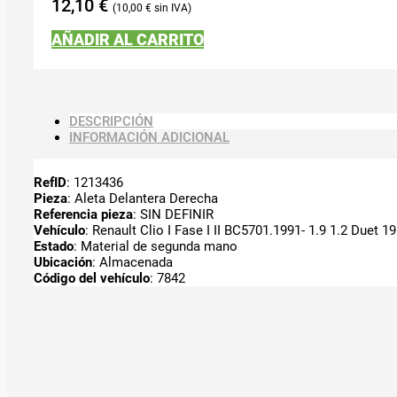
12,10
€
10,00
€
AÑADIR AL CARRITO
DESCRIPCIÓN
INFORMACIÓN ADICIONAL
RefID
: 1213436
Pieza
: Aleta Delantera Derecha
Referencia pieza
: SIN DEFINIR
Vehículo
: Renault Clio I Fase I II BC5701.1991- 1.9 1.2 Duet 19
Estado
: Material de segunda mano
Ubicación
: Almacenada
Código del vehículo
: 7842