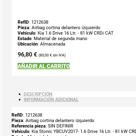
RefID
: 1212638
Pieza
: Airbag cortina delantero izquierdo
Vehículo
: Kia 1.6 Drive 16 Ltr. - 81 kW CRDi CAT
Estado
: Material de segunda mano
Ubicación
: Almacenada
96,80
€
80,00
€
AÑADIR AL CARRITO
DESCRIPCIÓN
INFORMACIÓN ADICIONAL
RefID
: 1212638
Pieza
: Airbag cortina delantero izquierdo
Referencia pieza
: SIN DEFINIR
Vehículo
: Kia Stonic YBCUV2017- 1.6 Drive 16 Ltr. - 81 kW C